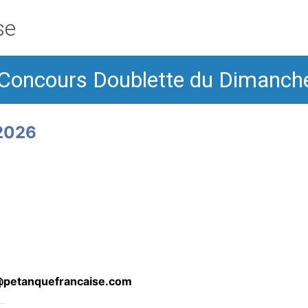
se
- Concours Doublette du Dimanc
2026
@petanquefrancaise.com