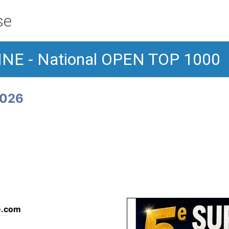
se
E - National OPEN TOP 1000
2026
se.com